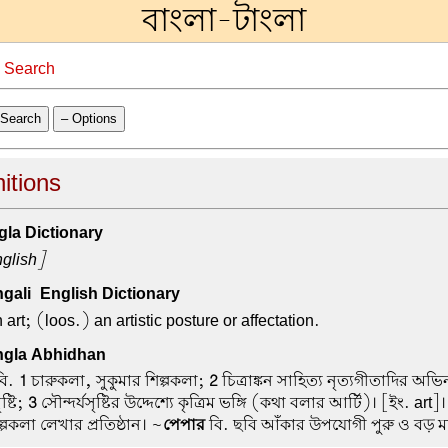
বাংলা-টাংলা
→
Search
Search
– Options
nitions
la Dictionary
glish]
ali-English Dictionary
 art; (loos.) an artistic posture or affectation.
gla Abhidhan
বি.
1
চারুকলা, সুকুমার শিল্পকলা;
2
চিত্রাঙ্কন সাহিত্য নৃত্যগীতাদির অভি
ষ্টি;
3
সৌন্দর্যসৃষ্টির উদ্দেশ্যে কৃত্রিম ভঙ্গি (কথা বলার আর্টি)। [ইং. art]
্পকলা লেখার প্রতিষ্ঠান। ~
পেপার
বি. ছবি আঁকার উপযোগী পুরু ও বড় 