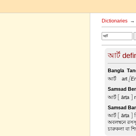
Dictionaries
আর্ট defi
Bangla-Tang
আর্ট –
art
[En
Samsad Beng
আর্ট
[ ārṭa ] n
Samsad Ban
আর্ট
[ ārṭa ] 
অবলম্বনে রসসৃ
চারুকলা বা শিল