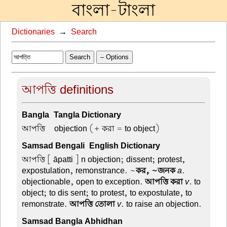
বাংলা-টাংলা
Dictionaries
→
Search
Search
– Options
আপত্তি definitions
Bangla-Tangla Dictionary
আপত্তি –
objection (+ করা = to object)
Samsad Bengali-English Dictionary
আপত্তি
[ āpatti ] n objection; dissent; protest,
expostulation, remonstrance. ~
কর, ~জনক
a
.
objectionable, open to exception.
আপত্তি করা
v
. to
object; to dis sent; to protest, to expostulate, to
remonstrate.
আপত্তি তোলা
v
. to raise an objection.
Samsad Bangla Abhidhan