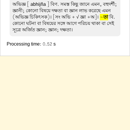
অভিজ্ঞ
[ abhijña ] বিণ. সমস্ত কিছু জানে এমন, বহুদর্শী;
জ্ঞানী; কোনো বিষয়ে দক্ষতা বা জ্ঞান লাভ করেছে এমন
(অভিজ্ঞ চিকিৎসক)। [সং অভি + √ জ্ঞা +অ]।
~
তা
বি.
কোনো ঘটনা বা বিষয়ের সঙ্গে আগে পরিচয় থাকা বা সেই
সূত্রে অর্জিত জ্ঞান; জ্ঞান; দক্ষতা।
Processing time: 0.52 s