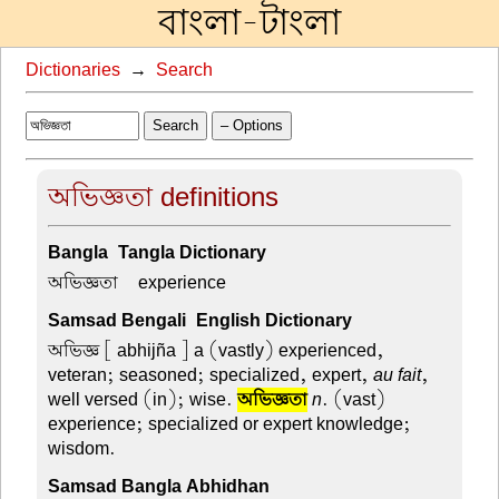
বাংলা-টাংলা
Dictionaries
→
Search
Search
– Options
অভিজ্ঞতা definitions
Bangla-Tangla Dictionary
অভিজ্ঞতা –
experience
Samsad Bengali-English Dictionary
অভিজ্ঞ
[ abhijña ] a (vastly) experienced,
veteran; seasoned; specialized, expert,
au fait
,
well versed (in); wise.
অভিজ্ঞতা
n
. (vast)
experience; specialized or expert knowledge;
wisdom.
Samsad Bangla Abhidhan